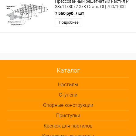
Прессованный решетчатый настил Р
33х11/30х2 Х\К Сталь ОЦ 700/1000
мм (А-обр.)
7 560 руб.
/ шт
Подробнее
Каталог
Настилы
Ступени
Опорные конструкции
Приступки
Крепеж для настилов