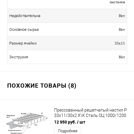
настилов
Недействительна
Нет
Основное сырье
Нет
Размер ячейки
33х11
Экструзия
Нет
ПОХОЖИЕ ТОВАРЫ (8)
Прессованный решетчатый настил Р
33х11/30х2 Х\К Сталь ОЦ 1000/1200
мм (Т-обр.)
12 950 руб.
/ шт
Подробнее