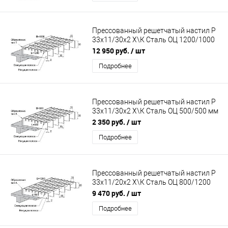
Прессованный решетчатый настил Р
33х11/30х2 Х\К Сталь ОЦ 1200/1000
мм (Т-обр.)
12 950 руб.
/ шт
Подробнее
Прессованный решетчатый настил Р
33х11/30х2 Х\К Сталь ОЦ 500/500 мм
(А-обр.)
2 350 руб.
/ шт
Подробнее
Прессованный решетчатый настил Р
33х11/20х2 Х\К Сталь ОЦ 800/1200
мм (А-обр.)
9 470 руб.
/ шт
Подробнее