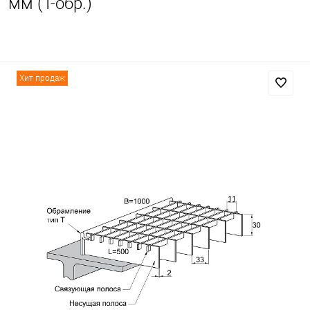
мм (Т-обр.)
Хит продаж