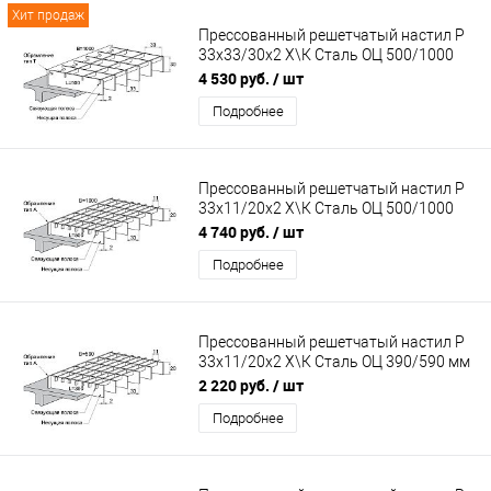
Хит продаж
Прессованный решетчатый настил Р
33х33/30х2 Х\К Сталь ОЦ 500/1000
мм (Т-обр.)
4 530 руб.
/ шт
Подробнее
Прессованный решетчатый настил Р
33х11/20х2 Х\К Сталь ОЦ 500/1000
мм (А-обр.)
4 740 руб.
/ шт
Подробнее
Прессованный решетчатый настил Р
33х11/20х2 Х\К Сталь ОЦ 390/590 мм
(А-обр.)
2 220 руб.
/ шт
Подробнее