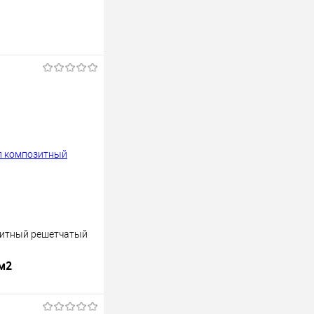
зитный решетчатый
 м2