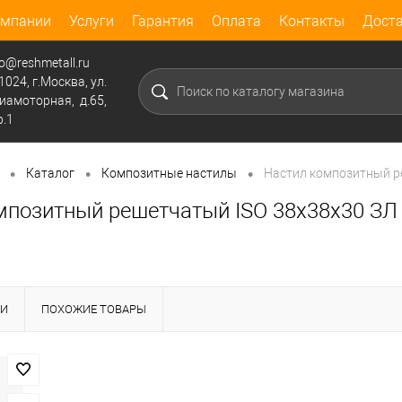
омпании
Услуги
Гарантия
Оплата
Контакты
Дост
fo@reshmetall.ru
1024, г.Москва, ул.
иамоторная, д.65,
р.1
•
•
•
Каталог
Композитные настилы
Настил композитный р
мпозитный решетчатый ISO 38x38x30 ЗЛ
КИ
ПОХОЖИЕ ТОВАРЫ