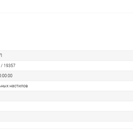
ЗЛ
 / 19357
:00:00
ьных настилов