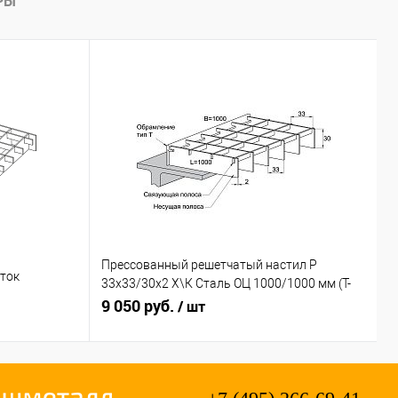
РЫ
Х
Прессованный решетчатый настил Р
П
еток
33х33/30х2 Х\К Сталь ОЦ 1000/1000 мм (Т-
3
обр.)
9 050 руб.
о
5
/ шт