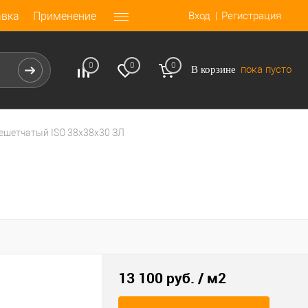
Вход
Регистрация
авка
Применение
0
0
0
пока пусто
В корзине
ешетчатый ISO 38x38x30 ЗЛ
13 100 руб.
/ м2