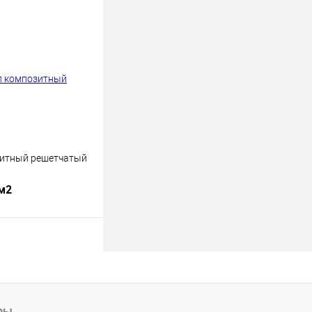
Под заказ
лик
К сравнению
Под заказ
зитный решетчатый
 м2
Под заказ
лик
К сравнению
Под заказ