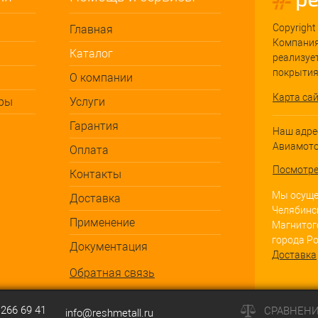
Copyright 
Главная
Компания
Каталог
реализуе
покрытия
О компании
Карта са
ры
Услуги
Гарантия
Наш адрес
Авиамотор
Оплата
Посмотре
Контакты
Мы осущес
Доставка
Челябинск
Применение
Магнитого
города Ро
Документация
Доставка
Обратная связь
 266 69 41
СРАВНЕН
info@reshmetall.ru