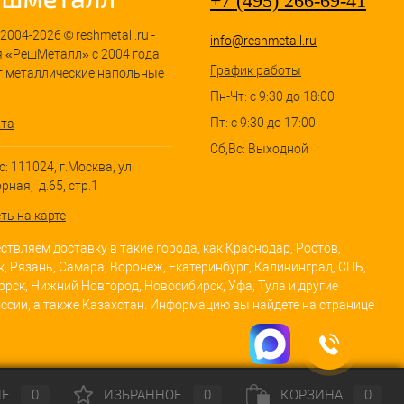
+7 (495) 266-69-41
2004-2026 © reshmetall.ru -
info@reshmetall.ru
 «РешМеталл» с 2004 года
График работы
т металлические напольные
.
Пн-Чт: с 9:30 до 18:00
Пт: с 9:30 до 17:00
йта
Сб,Вс: Выходной
: 111024, г.Москва, ул.
ная, д.65, стр.1
ть на карте
твляем доставку в такие города, как Краснодар, Ростов,
, Рязань, Самара, Воронеж, Екатеринбург, Калининград, СПБ,
рск, Нижний Новгород, Новосибирск, Уфа, Тула и другие
ссии, а также Казахстан. Информацию вы найдете на странице
ИЕ
0
ИЗБРАННОЕ
0
КОРЗИНА
0